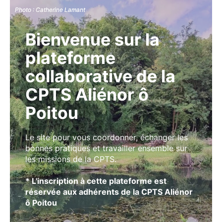
Photo : Catherine Lamant
Photo : Catherine Lamant
Bienvenue sur la
plateforme
collaborative de la
CPTS Aliénor ô
Poitou
Le site pour vous coordonner, échanger les
bonnes pratiques et travailler ensemble sur
les missions de la CPTS.
* L'inscription à cette plateforme est
réservée aux adhérents de la CPTS Aliénor
ô Poitou