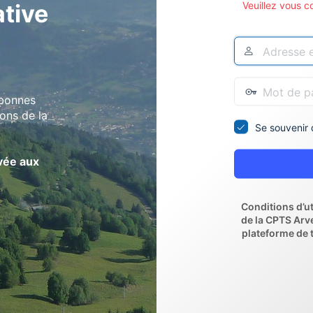
Veuillez vous c
ative
 bonnes
ions de la
Se souvenir 
rvée aux
Conditions d’ut
de la CPTS Arv
plateforme de 