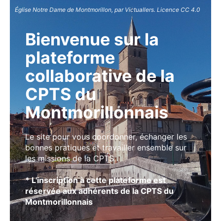
Église Notre Dame de Montmorillon, par Victuallers. Licence CC 4.0
Bienvenue sur la
plateforme
collaborative de la
CPTS du
Montmorillonnais
Le site pour vous coordonner, échanger les
bonnes pratiques et travailler ensemble sur
les missions de la CPTS.
* L'inscription à cette plateforme est
réservée aux adhérents de la CPTS du
Montmorillonnais