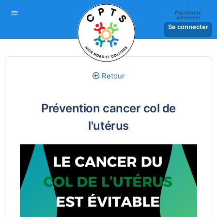
Plateforme
adhérents
Se connecter
Retour
Prévention cancer col de
l'utérus