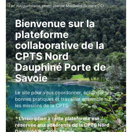
Lac d\'Aiguebelette, photo Jeanne Menjoulet (licence CC)
Bienvenue sur la
plateforme
collaborative de la
CPTS Nord
Dauphiné Porte de
Savoie
Le site pour vous coordonner, échanger les
bonnes pratiques et travailler ensemble sur
les missions de la CPTS.
* L'inscription à cette plateforme est
réservée aux adhérents de la CPTS Nord
Dauphiné Porte de Savoie