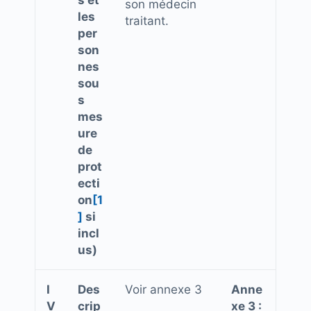
s et
son médecin
les
traitant.
per
son
nes
sou
s
mes
ure
de
prot
ecti
on
[1
]
si
incl
us)
I
Des
Voir annexe 3
Anne
V
crip
xe 3 :