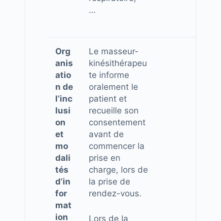
…
Org
Le masseur-
anis
kinésithérapeu
atio
te informe
n de
oralement le
l’inc
patient et
lusi
recueille son
on
consentement
et
avant de
mo
commencer la
dali
prise en
tés
charge, lors de
d’in
la prise de
for
rendez-vous.
mat
ion
Lors de la