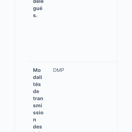
délé
gué
s.
Mo
DMP
dali
tés
de
tran
smi
ssio
n
des