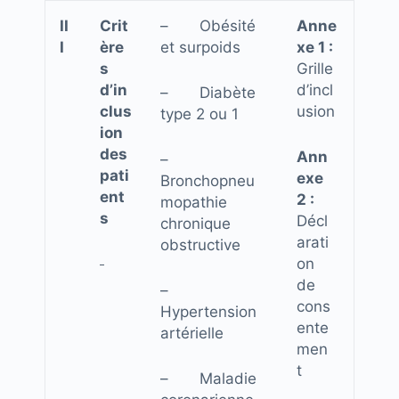
II
Crit
– Obésité
Anne
I
ère
et surpoids
xe 1 :
s
Grille
d’in
d’incl
– Diabète
clus
usion
type 2 ou 1
ion
des
Ann
–
pati
exe
Bronchopneu
ent
2 :
mopathie
s
Décl
chronique
arati
obstructive
on
de
–
cons
Hypertension
ente
artérielle
men
t
– Maladie