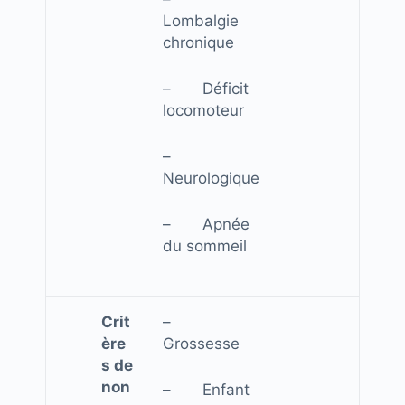
Lombalgie
chronique
– Déficit
locomoteur
–
Neurologique
– Apnée
du sommeil
Crit
–
ère
Grossesse
s de
non
– Enfant