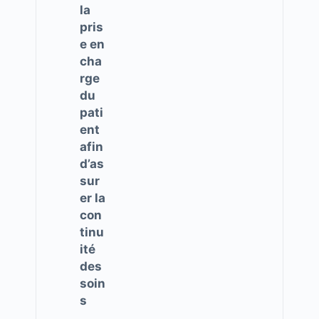
la
pris
e en
cha
rge
du
pati
ent
afin
d’as
sur
er la
con
tinu
ité
des
soin
s