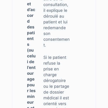
et
consultation,
d’ac
il explique le
cor
déroulé au
d
patient et lui
des
redemande
pati
son
ent
consentemen
s
t.
(ou
celu
Si le patient
i de
refuse la
l’ent
prise en
our
charge
age
dérogatoire
pou
ou le partage
r les
de dossier
min
médical il est
eur
orienté vers