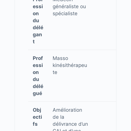
essi
généraliste ou
on
spécialiste
du
délé
gan
t
Prof
Masso
essi
kinésithérapeu
on
te
du
délé
gué
Obj
Amélioration
ecti
de la
fs
délivrance d’un