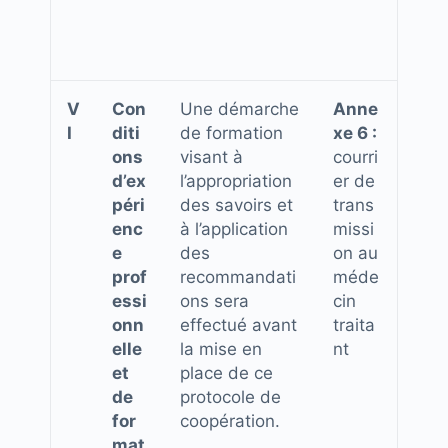
V
Con
Une démarche
Anne
I
diti
de formation
xe 6 :
ons
visant à
courri
d’ex
l’appropriation
er de
péri
des savoirs et
trans
enc
à l’application
missi
e
des
on au
prof
recommandati
méde
essi
ons sera
cin
onn
effectué avant
traita
elle
la mise en
nt
et
place de ce
de
protocole de
for
coopération.
mat