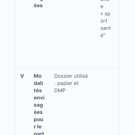
ées
e
« sp
ort
sant
é”
V
Mo
Dossier utilisé
dali
:
papier et
tés
DMP
envi
sag
ées
pou
r le
part