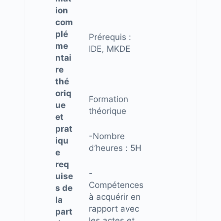
ion
com
plé
Prérequis :
me
IDE, MKDE
ntai
re
thé
oriq
Formation
ue
théorique
et
prat
-Nombre
iqu
d’heures : 5H
e
req
-
uise
Compétences
s de
à acquérir en
la
rapport avec
part
les actes et