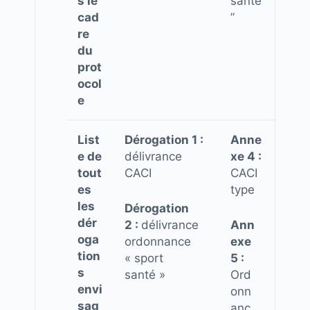
s le
santé
cad
”
re
du
prot
ocol
e
List
Dérogation 1 :
Anne
e de
délivrance
xe 4 :
tout
CACI
CACI
es
type
les
Dérogation
dér
2 :
délivrance
Ann
oga
ordonnance
exe
tion
« sport
5 :
s
santé »
Ord
envi
onn
sag
anc