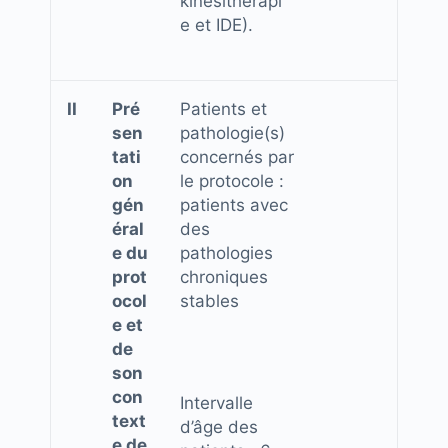
kinésithérapi
e et IDE).
II
Pré
Patients et
sen
pathologie(s)
tati
concernés par
on
le protocole
:
gén
patients avec
éral
des
e du
pathologies
prot
chroniques
ocol
stables
e et
de
son
con
Intervalle
text
d’âge des
e de