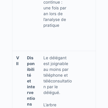
continue :
une fois par
an lors de
l’analyse de
pratique
V
Dis
Le délégant
II
pon
est joignable
ibili
au moins par
té
téléphone et
et
téléconsultatio
inte
n par le
rve
délégué.
ntio
ns
L’arbre