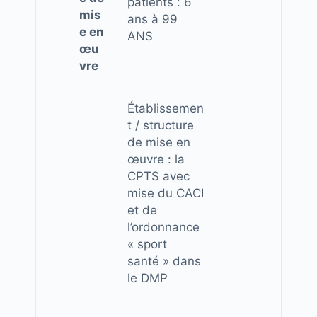
patients
: 6
mis
ans à 99
e en
ANS
œu
vre
Établissemen
t / structure
de mise en
œuvre :
la
CPTS avec
mise du CACI
et de
l’ordonnance
« sport
santé » dans
le DMP