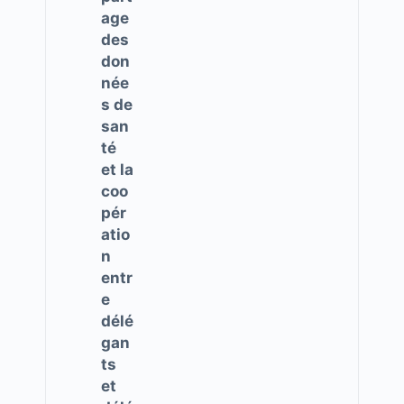
age
des
don
née
s de
san
té
et la
coo
pér
atio
n
entr
e
délé
gan
ts
et