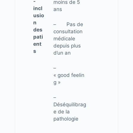
-
moins de 5
incl
ans
usio
n
– Pas de
des
consultation
pati
médicale
ent
depuis plus
s
d’un an
–
« good feelin
g »
–
Déséquilibrag
e de la
pathologie