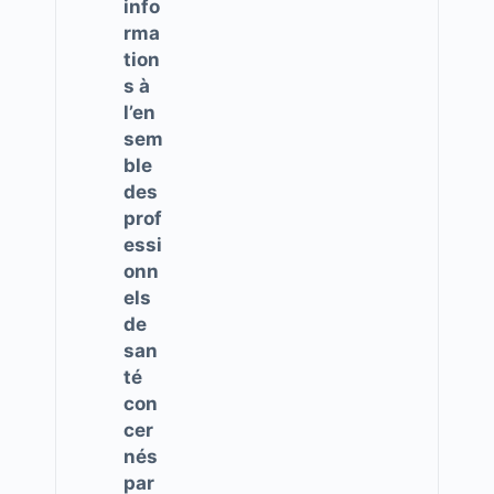
info
rma
tion
s à
l’en
sem
ble
des
prof
essi
onn
els
de
san
té
con
cer
nés
par