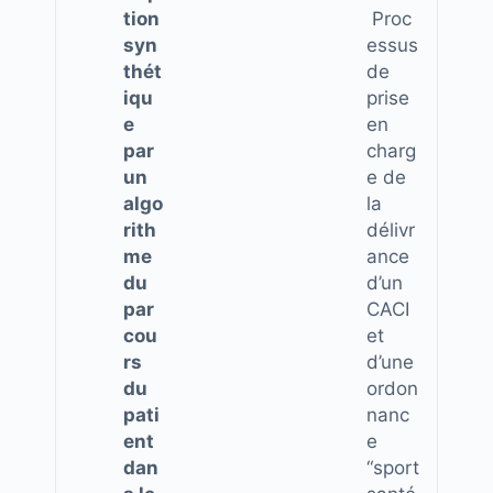
tion
Proc
syn
essus
thét
de
iqu
prise
e
en
par
charg
un
e de
algo
la
rith
délivr
me
ance
du
d’un
par
CACI
cou
et
rs
d’une
du
ordon
pati
nanc
ent
e
dan
“sport