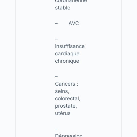
coronarienne
stable
– AVC
–
Insuffisance
cardiaque
chronique
–
Cancers :
seins,
colorectal,
prostate,
utérus
–
Dépression