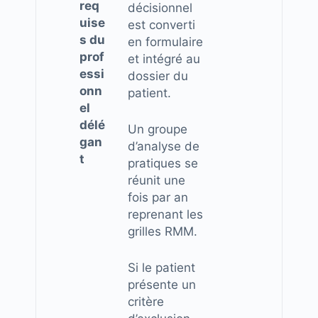
req
décisionnel
uise
est converti
s du
en formulaire
prof
et intégré au
essi
dossier du
onn
patient.
el
délé
Un groupe
gan
d’analyse de
t
pratiques se
réunit une
fois par an
reprenant les
grilles RMM.
Si le patient
présente un
critère