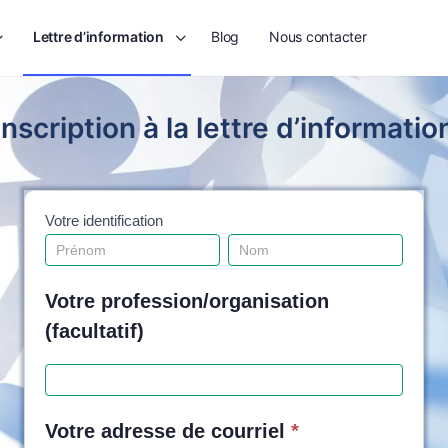
Lettre d’information
Blog
Nous contacter
Inscription à la lettre d’informatio
Votre identification
Inscription à
Si vous
la lettre
Votre
Votre
êtes un
d'information
de CPTS
identification
identification
humain,
FRANCE
Votre profession/organisation
ne
(facultatif)
remplissez
pas ce
champ.
Votre adresse de courriel
*