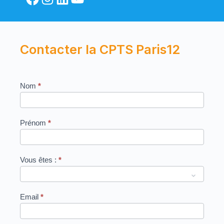
Contacter la CPTS Paris12
Si
Nous
contacter
vous
êtes
un
Nom
*
humain,
ne
remplissez
Prénom
*
pas
ce
champ.
Vous êtes :
*
Email
*