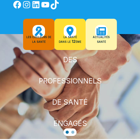
les couleurs de
la santé
actualités
la santé
dans le 12ème
santé
DES
PROFESSIONNELS
DE SANTÉ
ENGAGÉS