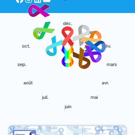
déc.
nov.
jan.
oct.
fév.
sep.
mars
août
avr.
juil.
mai
juin