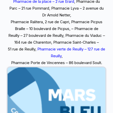
Pharmacie de la place – 2 rue
Erard
,
Pharmacie du
Parc – 21 rue
Pommard,
Pharmacie
Lyva – 2
avenue du
Dr
Arnold Netter,
Pharmacie
Ralitera, 2
rue de Capri,
Pharmacie Picpus
Braille –
10
boulevard de
Picpus,
– Pharmacie de
Reuilly – 27 boulevard de
Reuilly,
Pharmacie du
Viaduc –
164 rue de
Charenton
,
Pharmacie
Saint-Charles –
51 rue de Reuilly,
Pharmacie verte
de Reuilly – 127 rue de
Reuilly
,
Pharmacie Porte
de
Vincennes – 86
boulevard Soult.